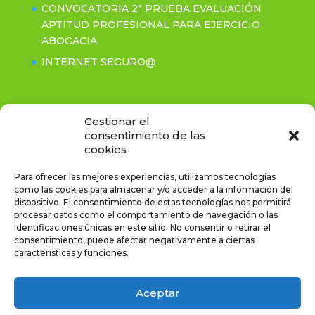
CONVOCATORIA 2ª PRUEBA EVALUACIÓN
APTITUD PROFESIONAL PARA EJERCICIO
ABOGACIA
INTERNET SEGURO@
Contacto
Gestionar el
consentimiento de las
cookies
C/Rastro, 2-3º- CP: 05001 Ávila
Tel. (+34) 920.211.281 / Fax. (+34) 920.214.255
Para ofrecer las mejores experiencias, utilizamos tecnologías
icaavila@icaavila.es
como las cookies para almacenar y/o acceder a la información del
Horario de atencion: de 10.00 a 15:00
dispositivo. El consentimiento de estas tecnologías nos permitirá
procesar datos como el comportamiento de navegación o las
identificaciones únicas en este sitio. No consentir o retirar el
consentimiento, puede afectar negativamente a ciertas
características y funciones.
Politica de privacidad
Aviso Legal
Aceptar
Política de cookies
Registro de Actividades del tratamiento