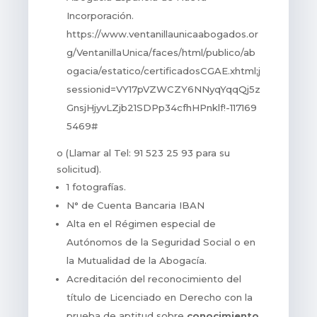
Incorporación.
https://www.ventanillaunicaabogados.or
g/VentanillaUnica/faces/html/publico/ab
ogacia/estatico/certificadosCGAE.xhtml;j
sessionid=VY17pVZWCZY6NNyqYqqQj5z
GnsjHjyvLZjb21SDPp34cfhHPnklf!-117169
5469#
o (Llamar al Tel: 91 523 25 93 para su
solicitud).
1 fotografías.
N° de Cuenta Bancaria IBAN
Alta en el Régimen especial de
Autónomos de la Seguridad Social o en
la Mutualidad de la Abogacía.
Acreditación del reconocimiento del
título de Licenciado en Derecho con la
prueba de aptitud sobre
conocimiento