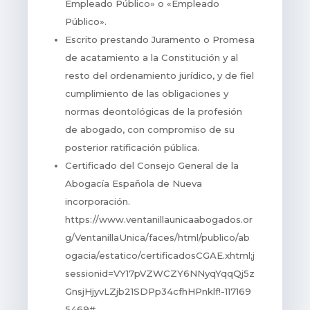
Empleado Público» o «Empleado
Público».
Escrito prestando Juramento o Promesa
de acatamiento a la Constitución y al
resto del ordenamiento jurídico, y de fiel
cumplimiento de las obligaciones y
normas deontológicas de la profesión
de abogado, con compromiso de su
posterior ratificación pública.
Certificado del Consejo General de la
Abogacía Española de Nueva
incorporación.
https://www.ventanillaunicaabogados.or
g/VentanillaUnica/faces/html/publico/ab
ogacia/estatico/certificadosCGAE.xhtml;j
sessionid=VY17pVZWCZY6NNyqYqqQj5z
GnsjHjyvLZjb21SDPp34cfhHPnklf!-117169
5469#