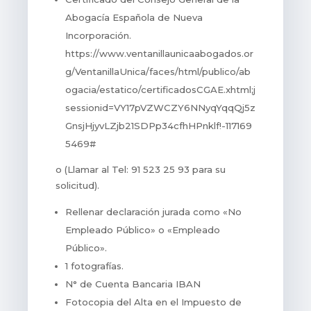
Abogacía Española de Nueva
Incorporación.
https://www.ventanillaunicaabogados.or
g/VentanillaUnica/faces/html/publico/ab
ogacia/estatico/certificadosCGAE.xhtml;j
sessionid=VY17pVZWCZY6NNyqYqqQj5z
GnsjHjyvLZjb21SDPp34cfhHPnklf!-117169
5469#
o (Llamar al Tel: 91 523 25 93 para su
solicitud).
Rellenar declaración jurada como «No
Empleado Público» o «Empleado
Público».
1 fotografías.
N° de Cuenta Bancaria IBAN
Fotocopia del Alta en el Impuesto de