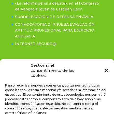
«La reforma penal a debate», en el I Congreso
de Abogacía Joven de Castilla y León
SUBDELEGACIÓN DE DEFENSA EN ÁVILA
CONVOCATORIA 2ª PRUEBA EVALUACIÓN
APTITUD PROFESIONAL PARA EJERCICIO
ABOGACIA
INTERNET SEGURO@
Contacto
Gestionar el
consentimiento de las
cookies
C/Rastro, 2-3º- CP: 05001 Ávila
Tel. (+34) 920.211.281 / Fax. (+34) 920.214.255
Para ofrecer las mejores experiencias, utilizamos tecnologías
icaavila@icaavila.es
como las cookies para almacenar y/o acceder a la información del
Horario de atencion: de 10.00 a 15:00
dispositivo. El consentimiento de estas tecnologías nos permitirá
procesar datos como el comportamiento de navegación o las
identificaciones únicas en este sitio. No consentir o retirar el
consentimiento, puede afectar negativamente a ciertas
características y funciones.